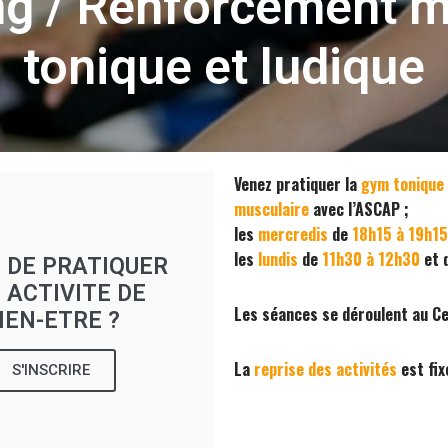
ng / Renforcement m
tonique et ludique
Venez pratiquer la
gym tonique 
musculaire
avec l’ASCAP ;
les
mercredis
de
18h15 à 19h15
les
lundis
de
11h30 à 12h30
et 
 DE PRATIQUER
 ACTIVITE DE
Les séances se déroulent au Cen
IEN-ETRE ?
La
reprise des activités
est fix
S'INSCRIRE