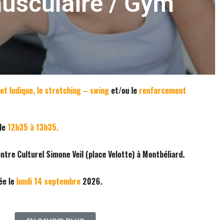
usculaire / Gym
et ludique, le stretching – swing
et/ou le
renforcement
de
12h35 à 13h35.
tre Culturel Simone Veil (place Velotte) à Montbéliard.
ée le
lundi 14 septembre
2026.