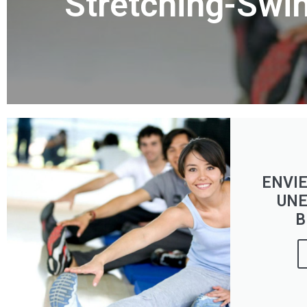
Stretching-Swi
ENVIE
UNE
B