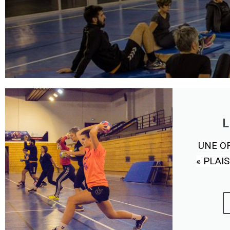
L
UNE O
« PLAIS