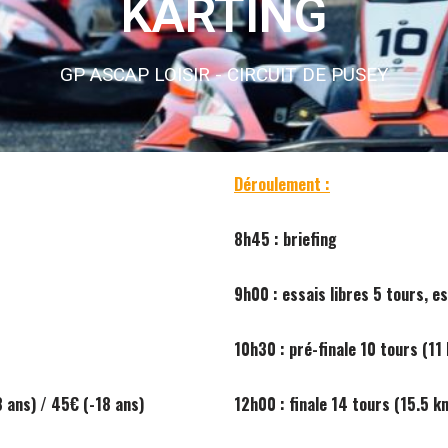
KARTING
GP ASCAP LOISIR - CIRCUIT DE PUSEY
Déroulement :
8h45 : briefing
9h00 : essais libres 5 tours, e
10h30 : pré-finale 10 tours (11
 ans) / 45€ (-18 ans)
12h00 : finale 14 tours (15.5 k