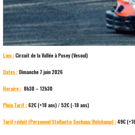
Lieu :
Circuit de la Vallée à Pusey (Vesoul)
Dates :
Dimanche 7 juin 2026
Horaire :
8h30 – 12h30
Plein Tarif :
62€ (+18 ans) / 52€ (-18 ans)
Tarif réduit (Personnel Stellantis Sochaux/Belchamp) :
49€ (+18