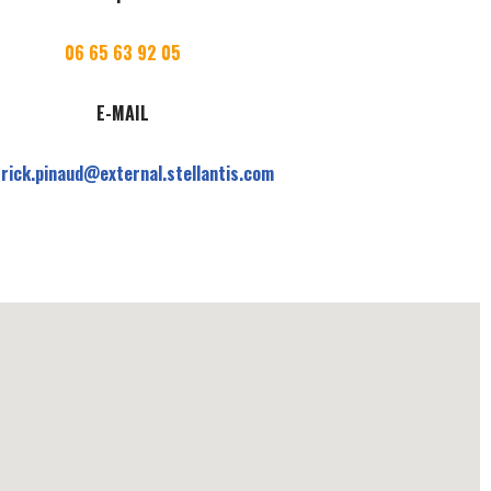
06 65 63 92 05
E-MAIL
rrick.pinaud@external.stellantis.com