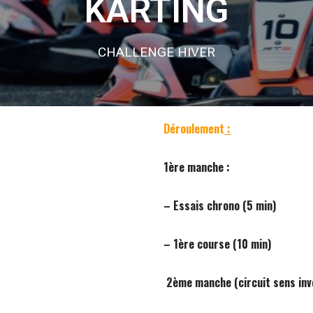
KARTING
CHALLENGE HIVER
Déroulement
:
1ère manche :
– Essais chrono (5 min)
– 1ère course (10 min)
2ème manche (circuit sens inv