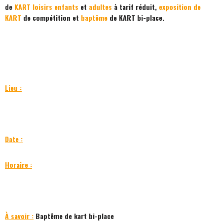
de
KART loisirs
enfants
et
adultes
à tarif réduit,
exposition de
KART
de compétition et
baptême
de KART bi-place.
Lieu :
Date :
Horaire :
À savoir :
Baptême de kart bi-place