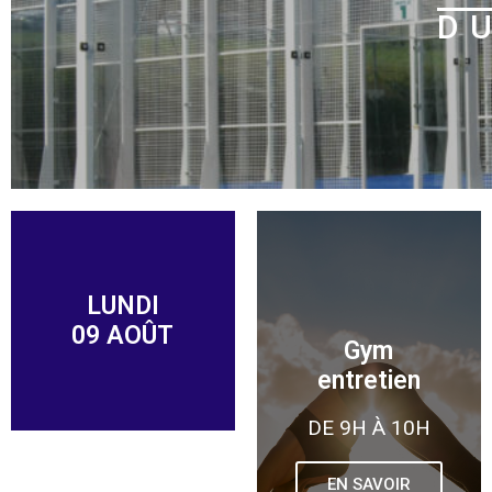
D
LUNDI
09 AOÛT
Gym
entretien
DE 9H À 10H
EN SAVOIR