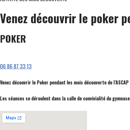
Venez découvrir le poker p
POKER
06 86 87 33 13
Venez découvrir le Poker pendant les mois découverte de l’ASCAP les
Les séances se déroulent dans la salle de convivialité du gymnase