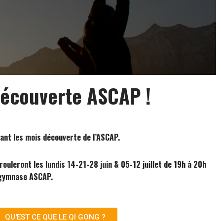
découverte ASCAP !
dant les mois découverte de l’ASCAP.
uleront les lundis 14-21-28 juin & 05-12 juillet de 19h à 20h
u gymnase ASCAP.
QU'EST CE QUE LE QI GONG ?