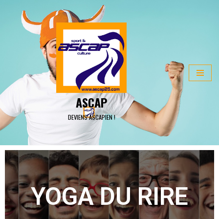
ALLER
AU
CONTENU
ASCAP
DEVIENS ASCAPIEN !
YOGA DU RIRE