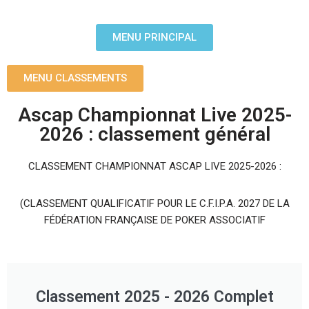
MENU PRINCIPAL
MENU CLASSEMENTS
Ascap Championnat Live 2025-
2026 : classement général
CLASSEMENT CHAMPIONNAT ASCAP LIVE 2025-2026 :
(CLASSEMENT QUALIFICATIF POUR LE C.F.I.P.A. 2027 DE LA
FÉDÉRATION FRANÇAISE DE POKER ASSOCIATIF
Classement 2025 - 2026 Complet