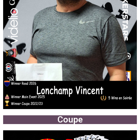
Coupe