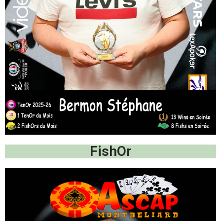
FishOr