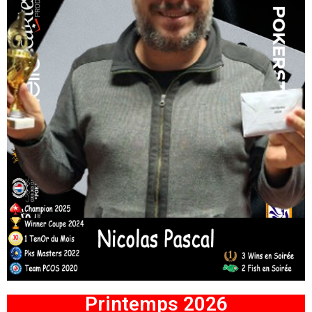
Printemps 2026