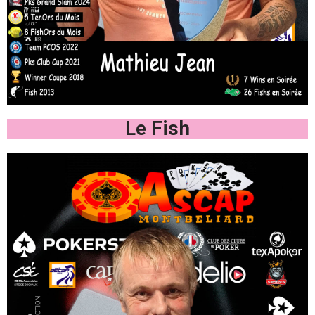
Le Fish