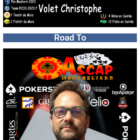
Road To