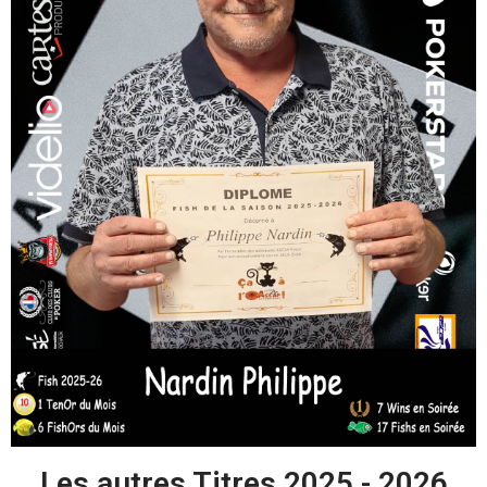
Les autres Titres 2025 - 2026