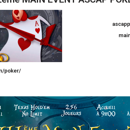
ascap
mai
m/poker/