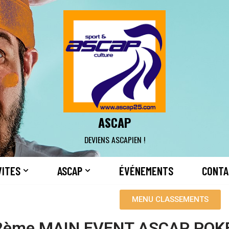
ASCAP
DEVIENS ASCAPIEN !
VITES
ASCAP
ÉVÉNEMENTS
CONTA
MENU CLASSEMENTS
2ème MAIN EVENT ASCAP POK