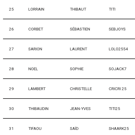
25
LORRAIN
THIBAUT
TITI
26
CORBET
SÉBASTIEN
SEBJOYS
27
SARION
LAURENT
LOLO2554
28
NOEL
SOPHIE
SOJACK7
29
LAMBERT
CHRISTELLE
CRICRI 25
30
THIBAUDIN
JEAN-YVES
TITI25
31
TIFAOU
SAÏD
SHAARK25