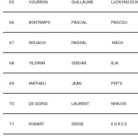
65
VOURRON
GUILLAUME
LUCKYM2520
66
BONTEMPS
PASCAL
PASCOU
67
NOUACH
FAISSAL
NACH
68
YILDIRIM
SERDAR
BJK
69
MATHIEU
JEAN
PEP’S
70
DE GIORGI
LAURENT
NFAUVE
71
ROBART
SERGE
E G R E S