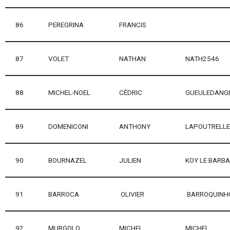
86
PEREGRINA
FRANCIS
87
VOLET
NATHAN
NATH2546
88
MICHEL-NOEL
CÉDRIC
GUEULEDANG
89
DOMENICONI
ANTHONY
LAPOUTRELLE
90
BOURNAZEL
JULIEN
KOY LE BARB
91
BARROCA
OLIVIER
BARROQUINH
92
MURGOLO
MICHEL
MICHEL