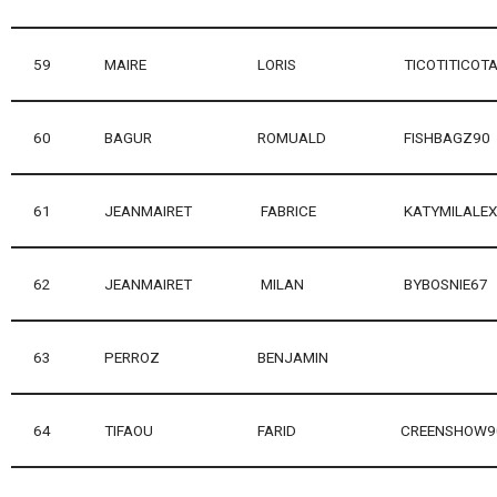
59
MAIRE
LORIS
TICOTITICOT
60
BAGUR
ROMUALD
FISHBAGZ90
61
JEANMAIRET
FABRICE
KATYMILALEX
62
JEANMAIRET
MILAN
BYBOSNIE67
63
PERROZ
BENJAMIN
64
TIFAOU
FARID
CREENSHOW