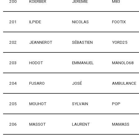
200
KOERBER
JÉRÉMIE
M83
201
ILPIDE
NICOLAS
FOOTIX
202
JEANNEROT
SÉBASTIEN
YORD25
203
HODOT
EMMANUEL
MANOLO68
204
FUSARO
JOSÉ
AMBULANCE
205
MOUHOT
SYLVAIN
POP
206
MASSOT
LAURENT
MAMASS