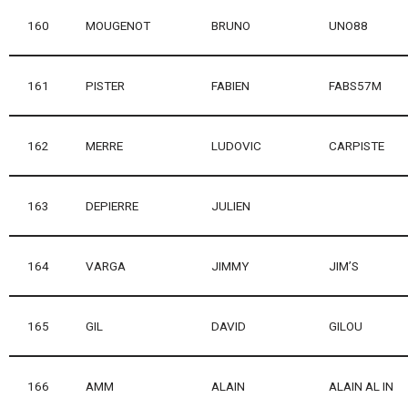
160
MOUGENOT
BRUNO
UNO88
161
PISTER
FABIEN
FABS57M
162
MERRE
LUDOVIC
CARPISTE
163
DEPIERRE
JULIEN
164
VARGA
JIMMY
JIM’S
165
GIL
DAVID
GILOU
166
AMM
ALAIN
ALAIN AL IN