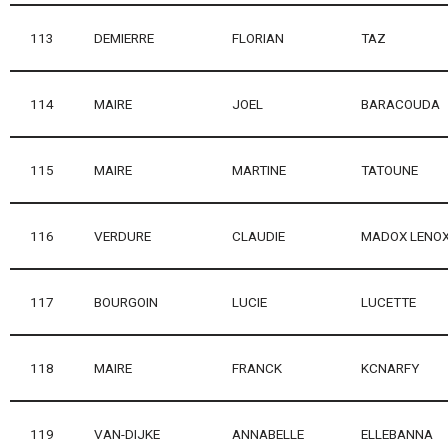
113
DEMIERRE
FLORIAN
TAZ
114
MAIRE
JOEL
BARACOUDA
115
MAIRE
MARTINE
TATOUNE
116
VERDURE
CLAUDIE
MADOX LENO
117
BOURGOIN
LUCIE
LUCETTE
118
MAIRE
FRANCK
KCNARFY
119
VAN-DIJKE
ANNABELLE
ELLEBANNA