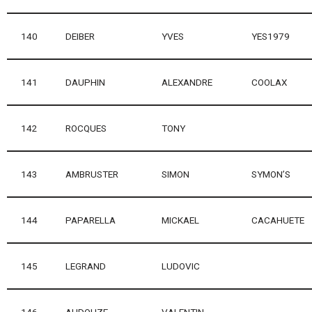
140
DEIBER
YVES
YES1979
141
DAUPHIN
ALEXANDRE
COOLAX
142
ROCQUES
TONY
143
AMBRUSTER
SIMON
SYMON’S
144
PAPARELLA
MICKAEL
CACAHUETE
145
LEGRAND
LUDOVIC
146
AUDOUZE
VALENTIN