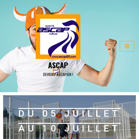
ALLER
AU
CONTENU
ASCAP
DEVIENS ASCAPIEN !
DU 05 JUILLET
AU 10 JUILLET