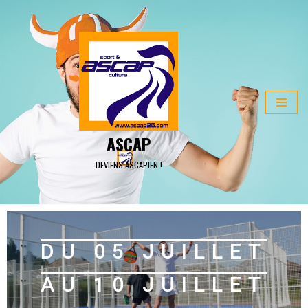
ALLER
AU
CONTENU
ASCAP
DEVIENS ASCAPIEN !
DU 05 JUILLET
AU 10 JUILLET